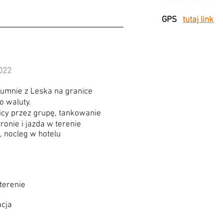
GPS
tutaj link
022
olumnie z Leska na granice
o waluty.
icy przez grupę, tankowanie
onie i jazda w terenie
, nocleg w hotelu
 terenie
acja