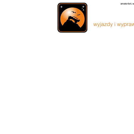
amator4x4, w
amato
wyjazdy i wypraw