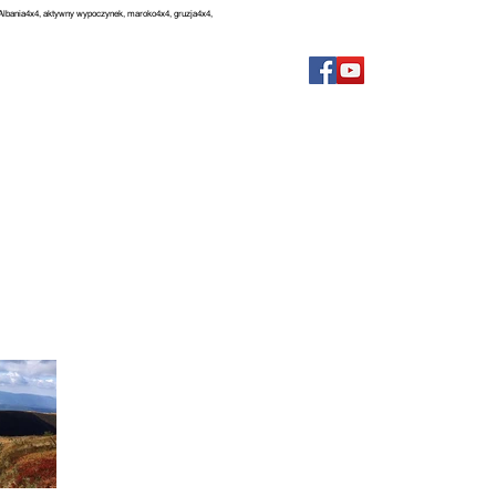
, Albania4x4, aktywny wypoczynek, maroko4x4, gruzja4x4,
FILMY
BLOG
FAQ
KONTAKT