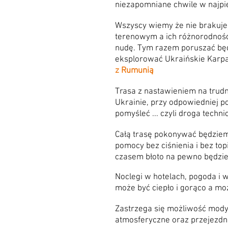
niezapomniane chwile w najpi
Wszyscy wiemy że nie brakuj
terenowym a ich różnorodność
nudę. Tym razem poruszać będ
eksplorować Ukraińskie Karp
z Rumunią
Trasa z nastawieniem na trudni
Ukrainie, przy odpowiedniej p
pomyśleć ... czyli droga techn
Całą trasę pokonywać będzie
pomocy bez ciśnienia i bez top
czasem błoto na pewno będzie 
Noclegi w hotelach,
pogoda i w
może być ciepło i gorąco a m
Zastrzega się możliwość modyf
atmosferyczne oraz przejezdno