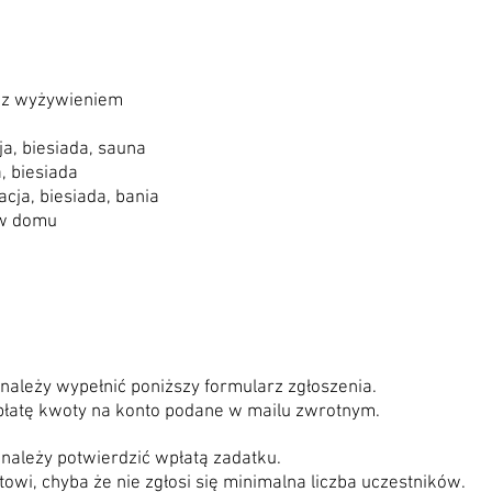
h z wyżywieniem
ja, biesiada, sauna
a,
biesiada
acja,
biesiada, bania
ż w domu
 należy wypełnić poniższy formularz zgłoszenia.
łatę kwoty na konto podane w mailu zwrotnym.
 należy potwierdzić wpłatą zadatku.
owi, chyba że nie zgłosi się minimalna liczba uczestników.