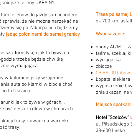
ękniejsze tereny UKRAINY.
Trasa po samej U
e tam terenów do jazdy samochodem
ok 700 km. asfal
 sprawia, że nie można narzekać na
ziemy się po Zakarpaciu i będziemy
Wyposażenie:
aty
jadąc połoninami do samej granicy
opony AT/MT - z
ejszą Turystykę i jak to bywa na
taśma, szekla, k
ogodzie trzeba będzie chwilkę
wyciągarka
icznie wymagająca.
zblocze
CB RADIO (obow
my w kolumnie przy wzajemnej
Łopata, siekiera
ienia auta po klamki w błocie choć
wyposażenie biw
bo to Ukraina.
dnia skazani na 
arunki jak to bywa w górach...
Miejsce spotkani
oże być deszcz i głowa w chmurach
Hotel "Szelców"
ikacji trasy z uwagi na warunki
ul. Piłsudskiego 
ść trasy.
38-600 Lesko