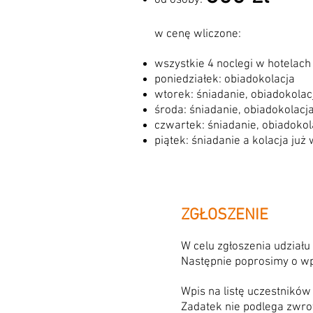
od osoby:
w cenę wliczone:
wszystkie 4 noclegi w hotelac
poniedziałek: obiadokolacja
wtorek: śniadanie, obiadokolac
środa: śniadanie, obiadokolacj
czwartek: śniadanie, obiadokol
piątek: śniadanie a kolacja ju
ZGŁOSZENIE
W celu zgłoszenia udziału
Następnie poprosimy o wp
Wpis na listę uczestników
Zadatek nie podlega zwrot