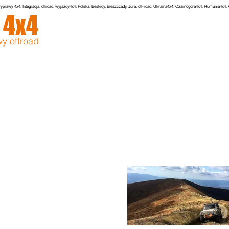
yprawy 4x4, Integracja, offroad, wyjazdy4x4, Polska, Beskidy, Bieszczady, Jura, off-road, Ukraina4x4; Czarnogora4x4, Rumunia4x4
r
4x4
GŁÓWNA
O NAS
WYPRAWY
ZDJECIA
y offroad