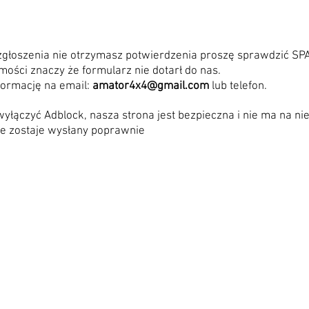
 zgłoszenia nie otrzymasz potwierdzenia proszę sprawdzić SP
omości
znaczy że formularz nie dotarł do nas.
formację na email:
amator4x4@gmail.com
lub telefon.
wyłączyć Adblock, nasza strona jest bezpieczna i nie ma na n
ie zostaje wysłany poprawnie