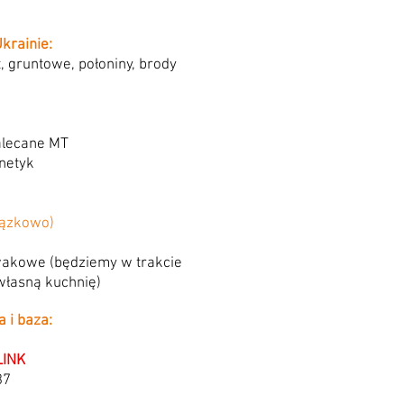
krainie:
t, gruntowe, połoniny, brody
alecane MT
inetyk
iązkowo)
akowe (będziemy w trakcie
własną kuchnię)
a i baza:
LINK
37