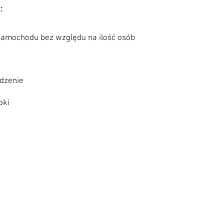
:
 samochodu bez względu na ilość osób
adzenie
oki