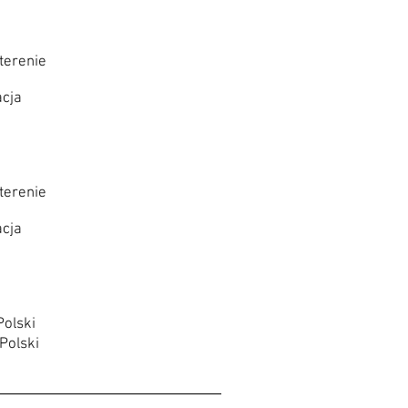
 terenie
acja
 terenie
acja
Polski
Polski