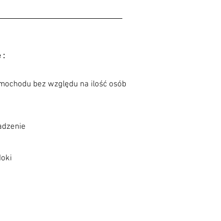
 :
amochodu bez względu na ilość osób
adzenie
doki