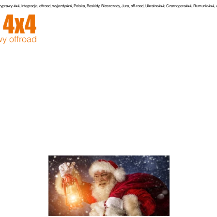
yprawy 4x4, Integracja, offroad, wyjazdy4x4, Polska, Beskidy, Bieszczady, Jura, off-road, Ukraina4x4; Czarnogora4x4, Rumunia4x4
r
4x4
GŁÓWNA
O NAS
WYPRAWY
ZDJECIA
y offroad