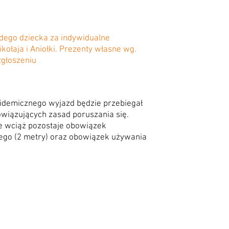
żdego dziecka za indywidualne
ołaja i Aniołki. Prezenty własne wg.
zgłoszeniu
pidemicznego wyjazd będzie przebiegał
iązujących zasad poruszania się.
że wciąż pozostaje obowiązek
ego (2 metry) oraz obowiązek używania