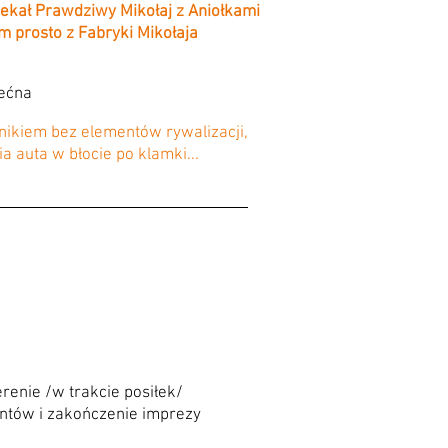
ekał Prawdziwy Mikołaj z Aniołkami
m prosto z Fabryki Mikołaja
iećna
ikiem bez elementów rywalizacji,
ia auta w błocie po klamki...
erenie /w trakcie posiłek/
entów i zakończenie imprezy