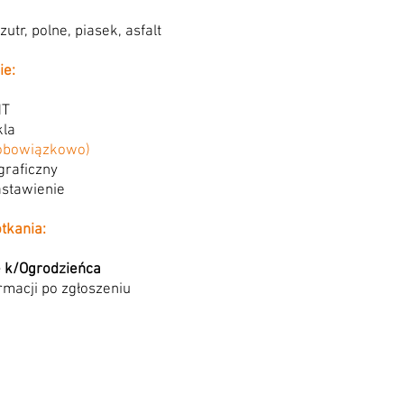
utr, polne, piasek, asfalt
ie:
MT
kla
(obowiązkowo)
graficzny
stawienie
tkania:
 k/Ogrodzieńca
rmacji po zgłoszeniu