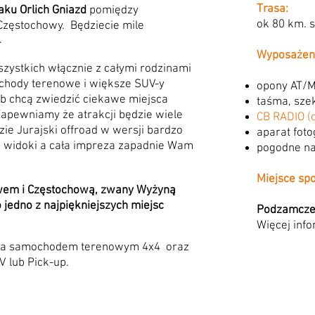
Trasa:
aku Orlich Gniazd
pomiędzy
ok 80 km. sz
zęstochowy. Będziecie mile
.
Wyposażen
zystkich włącznie z całymi rodzinami
chody terenowe i większe SUV-y
opony AT/
b chcą zwiedzić ciekawe miejsca
taśma, sze
Zapewniamy że atrakcji będzie wiele
CB RADIO 
ędzie Jurajski offroad w wersji bardzo
aparat foto
e widoki a cała impreza zapadnie Wam
pogodne na
Miejsce spo
wem i Częstochową, zwany Wyżyną
jedno z najpiękniejszych miejsc
Podzamcze
Więcej info
nia samochodem terenowym 4x4 oraz
 lub Pick-up.