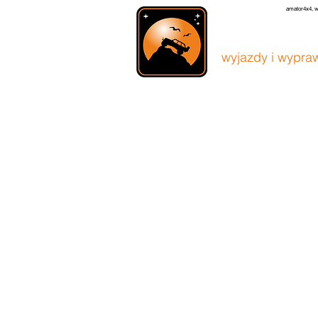
amator4x4, w
amato
wyjazdy i wypraw