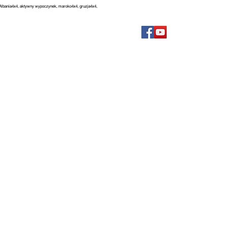
, Albania4x4, aktywny wypoczynek, maroko4x4, gruzja4x4,
FILMY
BLOG
FAQ
KONTAKT