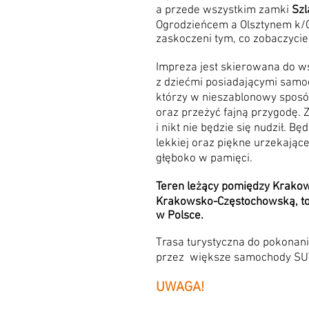
a przede wszystkim zamki
Szl
Ogrodzieńcem a Olsztynem k/C
zaskoczeni tym, co zobaczycie
Impreza jest skierowana do ws
z dziećmi posiadającymi samo
którzy w nieszablonowy sposó
oraz przeżyć fajną przygodę. 
i nikt nie będzie się nudził. B
lekkiej oraz piękne urzekając
głęboko w pamięci.
Teren leżący pomiędzy Krako
Krakowsko-Częstochowską, to 
w Polsce.
Trasa turystyczna do pokona
przez większe samochody SUV
UWAGA!