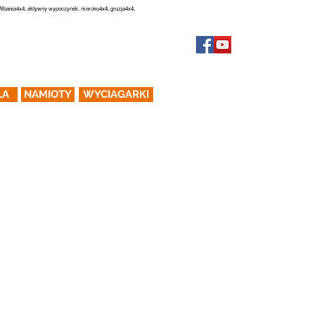
, Albania4x4, aktywny wypoczynek, maroko4x4, gruzja4x4,
FILMY
BLOG
FAQ
KONTAKT
ŁA
NAMIOTY
WYCIAGARKI