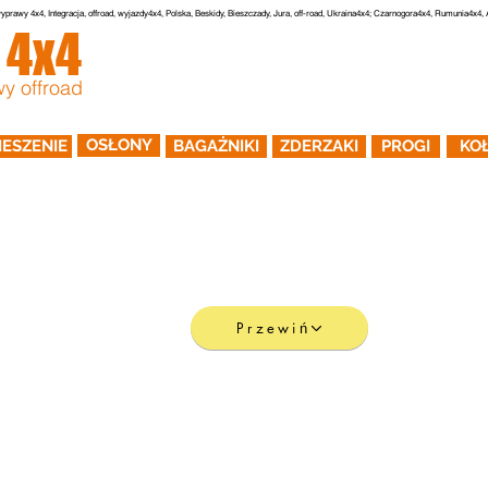
yprawy 4x4, Integracja, offroad, wyjazdy4x4, Polska, Beskidy, Bieszczady, Jura, off-road, Ukraina4x4; Czarnogora4x4, Rumunia4x4
r
4x4
GŁÓWNA
O NAS
WYPRAWY
ZDJECIA
y offroad
OSŁONY
ESZENIE
BAGAŻNIKI
ZDERZAKI
PROGI
KO
Przewiń