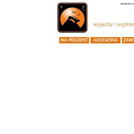
amator4x4, w
amato
wyjazdy i wypraw
NA PREZENT
AKCESORIA
ZAWI