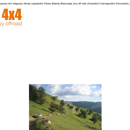
yprawy 4x4, Integracja, offroad, wyjazdy4x4, Polska, Beskidy, Bieszczady, Jura, off-road, Ukraina4x4; Czarnogora4x4, Rumunia4x4
r
4x4
GŁÓWNA
O NAS
WYPRAWY
ZDJECIA
y offroad