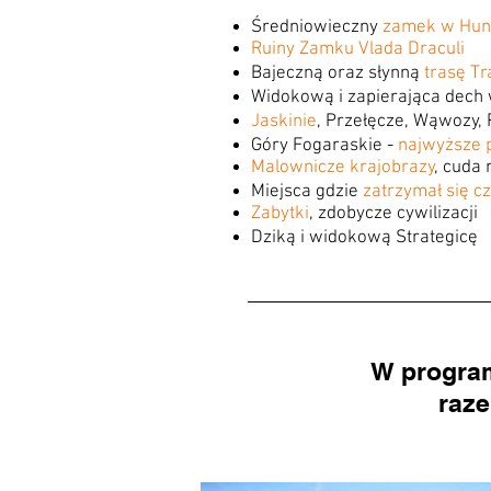
Średniowieczny
zamek w Hun
Ruiny Zamku Vlada Draculi
Bajeczną oraz słynną
trasę T
Widokową i zapierająca dech 
Jaskinie
, Przełęcze, Wąwozy, 
Góry Fogaraskie -
najwyższe 
Malownicze krajobrazy
, cuda 
Miejsca gdzie
zatrzymał się cz
Zabytki
, zdobycze cywilizacji
Dziką i widokową Strategicę
W program
raz