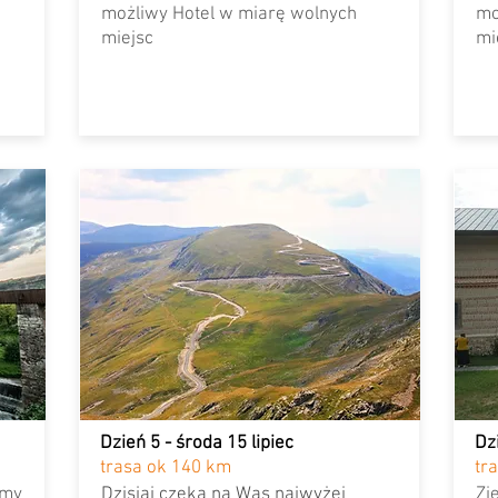
możliwy Hotel
w miarę wolnych
mo
miejsc
mi
Dzień 5 - środa 15 lipiec
Dz
trasa ok 140 km
tr
emy
Dzisiaj czeka na Was najwyżej
Zj