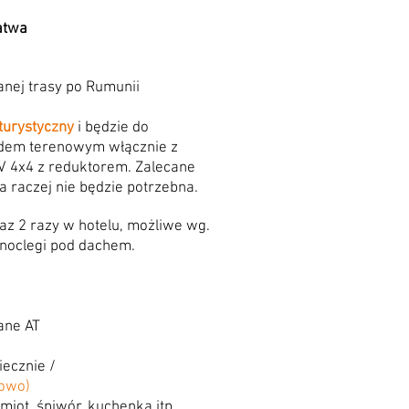
atwa
nej trasy po Rumunii
turystyczny
i będzie do
dem terenowym włącznie z
V 4x4 z reduktorem. Zalecane
a raczej nie będzie potrzebna.
az 2 razy w hotelu, możliwe wg.
 noclegi pod dachem.
ane AT
iecznie /
owo)
miot, śpiwór, kuchenka itp