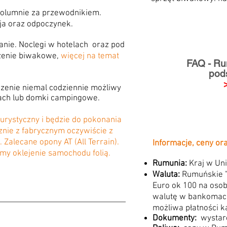
kolumnie za przewodnikiem.
ja oraz odpoczynek.
nie. Noclegi w hotelach oraz pod
żenie biwakowe,
więcej na temat
FAQ - Ru
pod
czenie niemal codziennie możliwy
tach lub domki campingowe.
urystyczny i będzie do pokonania
ie z fabrycznym oczywiście z
Zalecane opony AT (All Terrain).
Informacje, ceny or
my oklejenie samochodu folią.
Rumunia:
Kraj w Uni
Waluta:
Rumuńskie "L
Euro
ok 100 na osob
walutę
w bankomaci
możliwa
płatności 
Dokumenty:
wystarc