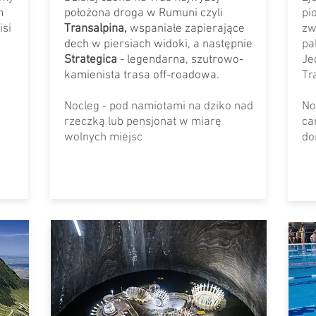
m
położona droga w Rumuni czyli
pi
isi
Transalpina,
wspaniałe zapierające
zw
dech w piersiach widoki, a następnie
pa
Strategica
-
legendarna, szutrowo-
Je
kamienista trasa off-roadowa.
Tr
Nocleg - pod namiotami na dziko nad
No
rzeczką lub pensjonat w miarę
ca
wolnych miejsc
do