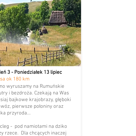
ień 3 - Poniedziałek 13 lipiec
asa ok 180 km
no wyruszamy na Rumuńskie
utry i bezdroża. Czekają na Was
isiaj bajkowe krajobrazy, głęboki
wóz, pierwsze połoniny oraz
ika przyroda...
cleg - pod namiotami na dziko
zy rzece. Dla chcących inaczej