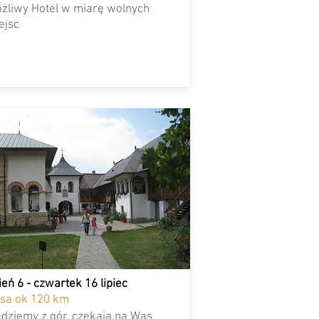
żliwy Hotel
w miarę wolnych
ejsc
ień 6 - czwartek 16 lipiec
asa ok 120 km
edziemy z gór, czekają na Was