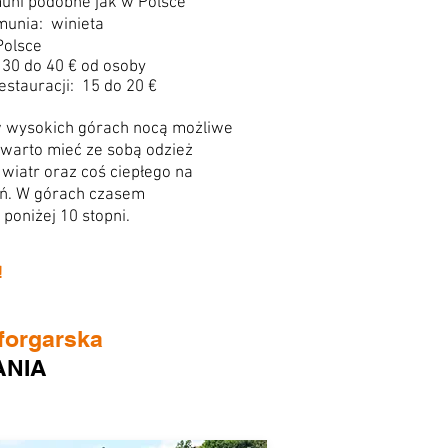
ni podobne jak w Polsce
munia: winieta
Polsce
30 do 40 € od osoby
stauracji: 15 do 20 €
w wysokich górach nocą możliwe
 warto mieć ze sobą odzież
 wiatr oraz coś ciepłego na
iń. W górach czasem
poniżej 10 stopni.
!
sforgarska
ANIA