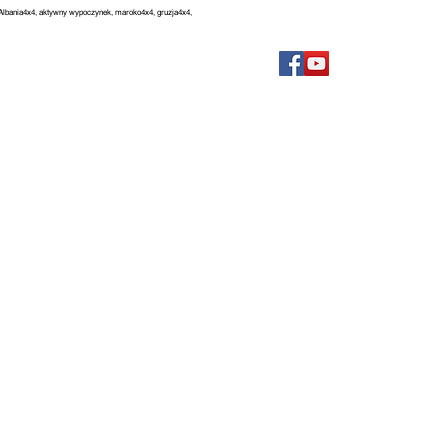
, Albania4x4, aktywny wypoczynek, maroko4x4, gruzja4x4,
FILMY
BLOG
FAQ
KONTAKT