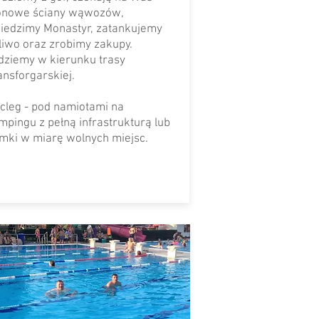
onowe ściany wąwozów,
iedzimy Monastyr, zatankujemy
liwo oraz zrobimy zakupy.
dziemy w kierunku trasy
ansforgarskiej.
cleg - pod namiotami na
mpingu z pełną infrastrukturą lub
mki w miarę wolnych miejsc.