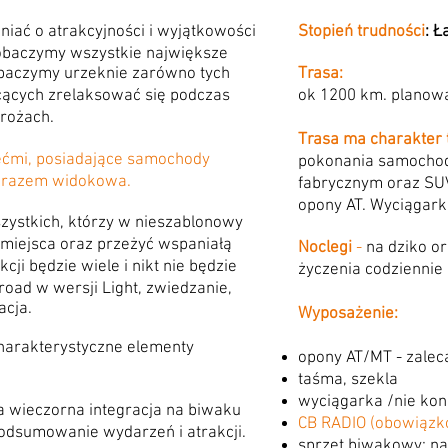
iać o atrakcyjności i wyjątkowości
Stopień trudności
: Ł
zobaczymy wszystkie największe
zobaczymy urzeknie zarówno tych
Trasa:
hcących zrelaksować się podczas
ok 1200 km. planowa
rożach.
Trasa ma charakter 
ećmi, posiadające samochody
pokonania samocho
zarazem widokowa.
fabrycznym oraz SU
opony AT. Wyciągark
zystkich, którzy w nieszablonowy
miejsca oraz przeżyć wspaniałą
Noclegi
-
na dziko or
ji będzie wiele i nikt nie będzie
życzenia codziennie
road w wersji Light, zwiedzanie,
acja.
Wyposażenie:
harakterystyczne elementy
opony AT/MT - zalec
taśma, szekla
wyciągarka /nie kon
a wieczorna integracja na biwaku
CB RADIO (obowiązk
odsumowanie wydarzeń i atrakcji.
sprzęt biwakowy: na