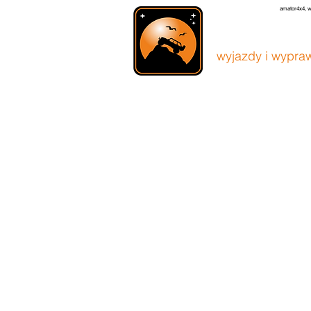
amator4x4, w
amato
wyjazdy i wypraw