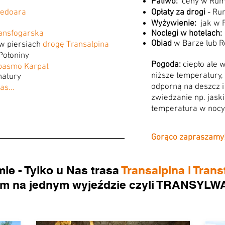
Paliwo:
ceny w Rumu
edoara
Opłaty za drogi
- Ru
Wyżywienie:
jak w 
ransfogarską
Noclegi w hotelach:
Obiad
w Barze lub Re
w piersiach
drogę Transalpina
Połoniny
Pogoda:
ciepło ale 
pasmo Karpat
niższe temperatury,
natury
odporną na deszcz i
as...
zwiedzanie np. jask
temperatura w nocy 
Gorąco zapraszamy
ie - Tylko u Nas trasa
Transalpina i Tran
em na jednym wyjeździe czyli TRANSYLW