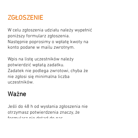
ZGŁOSZENIE
W celu zgłoszenia udziału należy wypełnić
poniższy formularz zgłoszenia.
Następnie poprosimy o wpłatę kwoty na
konto podane w mailu zwrotnym.
Wpis na listę uczestników należy
potwierdzić wpłatą zadatku.
Zadatek nie podlega zwrotowi, chyba że
nie zgłosi się minimalna liczba
uczestników.
Ważne
Jeśli do 48 h od wysłania zgłoszenia nie
otrzymasz potwierdzenia znaczy, że
formularz nie dotarł do nas.
Wtedy bardzo proszę o informację na
email:
amator4x4@gmail.com
lub telefon.