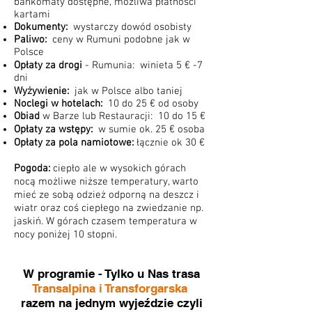
bankomaty dostępne, możliwa
płatności
kartami
Dokumenty:
wystarczy dowód osobisty
Paliwo:
ceny w Rumuni podobne jak w
Polsce
Opłaty za drogi
- Rumunia: winieta 5 € -7
dni
Wyżywienie:
jak w Polsce albo taniej
Noclegi w hotelach:
10 do 25 € od osoby
Obiad
w Barze lub Restauracji: 10 do 15 €
Opłaty za wstępy:
w sumie ok. 25 € osoba
Opłaty za pola namiotowe:
łącznie ok 30 €
Pogoda:
ciepło ale w wysokich górach
nocą możliwe niższe temperatury, warto
mieć ze sobą odzież odporną na deszcz i
wiatr oraz coś ciepłego na zwiedzanie np.
jaskiń. W górach czasem temperatura w
nocy poniżej 10 stopni.
W programie - Tylko u Nas trasa
Transalpina i Transforgarska
razem na jednym wyjeździe czyli