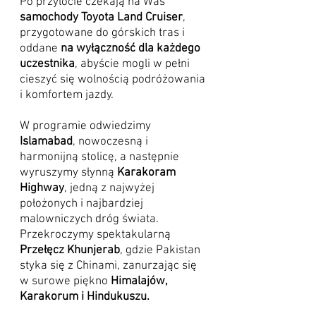
Po przylocie czekają na Was
samochody Toyota Land Cruiser
,
przygotowane do górskich tras i
oddane
na wyłączność dla każdego
uczestnika
, abyście mogli w pełni
cieszyć się wolnością podróżowania
i komfortem jazdy.
W programie odwiedzimy
Islamabad
, nowoczesną i
harmonijną stolicę, a następnie
wyruszymy słynną
Karakoram
Highway
, jedną z najwyżej
położonych i najbardziej
malowniczych dróg świata.
Przekroczymy spektakularną
Przełęcz Khunjerab
, gdzie Pakistan
styka się z Chinami, zanurzając się
w surowe piękno
Himalajów,
Karakorum i Hindukuszu.