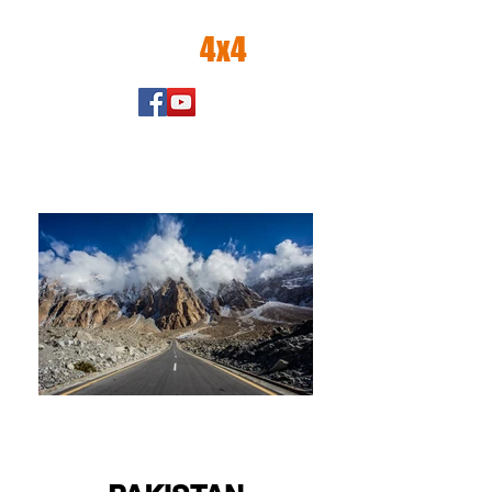
amator
4x4