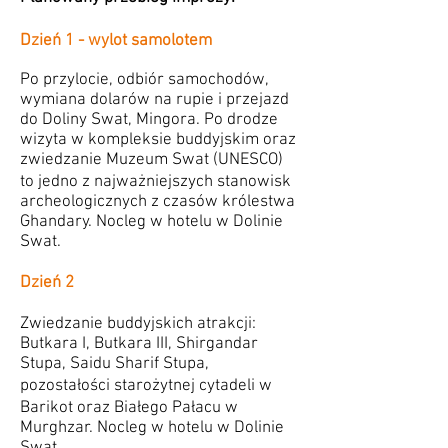
Dzień 1 - wylot samolotem
Po przylocie, odbiór samochodów,
wymiana dolarów na rupie i przejazd
do Doliny Swat, Mingora. Po drodze
wizyta w kompleksie buddyjskim oraz
zwiedzanie Muzeum Swat (UNESCO)
to jedno z najważniejszych stanowisk
archeologicznych z czasów
królestwa
Ghandary.
Nocleg w hotelu
w Dolinie
Swat.
D
zień 2
Zwiedzanie buddyjskich atrakcji:
Butkara I, Butkara III, Shirgandar
Stupa, Saidu Sharif Stupa,
pozostałości starożytnej cytadeli w
Barikot oraz Białego Pałacu w
Murghzar. Nocleg w hotelu w
Dolinie