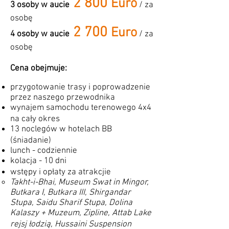
2
800
Euro
3 osoby w aucie
/ za
osobę
2
7
00
Euro
4 osoby w aucie
/ za
osobę
Cena obejmuje:
przygotowanie trasy i poprowadzenie
przez naszego przewodnika
wynajem samochodu terenowego 4x4
na cały okres
13 noclegów w hotelach BB
(śniadanie)
lunch - codziennie
kolacja - 10 dni
wstępy i opłaty za atrakcjie
Takht-i-Bhai, Museum Swat in Mingor,
Butkara I, Butkara III, Shirgandar
Stupa, Saidu Sharif Stupa, Dolina
Kalaszy + Muzeum, Zipline, Attab Lake
rejsj łodzią, Hussaini Suspension