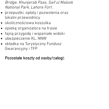
Bridge, Khunjerab Pass, ⁠Saif ul Malook
National Park, Lahore Fort ​.
przepustki, opłaty i pozwolenia oraz
lokalni przewodnicy
okolicznościowa koszulka
opiekę organizatora na trasie
fajną przygodę i wspaniałe widoki
ubezpieczenie KL, NNW
składka na Turystyczny Fundusz
Gwarancyjny i TFP
Pozostałe koszty od osoby/załogi:
4000 zł / osoba - bilet na samolot w
obie strony
350 Euro paliwo
150 zł - Wiza
20 zł - lokalna karta SIM
50 Euro -łącznie napiwki