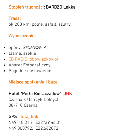
Stopień trudności
: BARDZO Lekka
Trasa:
ok 280 km. polne, asfalt, szutry
Wyposażenie:
: Szosowe,
opony
AT
taśma, szekla
CB RADIO (obowiązkowo)
Aparat Fotograficzny
Pogodne nastawienie
Miejsce spotkania i baza:
Hotel "Perła Bieszczadów"
LINK
Czarna k Ustrzyk Dolnych
38-710 Czarna
GPS
tutaj link
N49°18'31.7" E22°39'46.3"
N49.308792, E22.662872