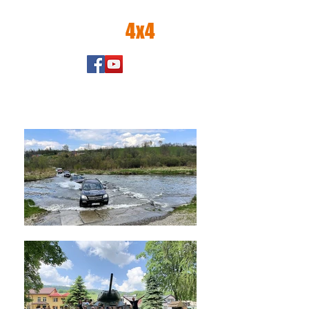
amator
4x4