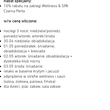
Rabat specjalny:​
10% rabatu na zabiegi Wellness & SPA
Czarna Perła
w/w cenę wliczone:
noclegi 3 noce: niedziela/poniedz.
poniedz/wtorek, wtorek/środa
30.04 niedziela: obiadokolacja
01.05 poniedziałek: śniadanie,
obiadokolacja + biesiada
02.05 wtorek: śniadanie, obiadokolacja +
dyskoteka klub nocny
03.05 środa: śniadanie
relaks w basenie krytym i jacuzzi
odprężenie w strefie wellness i saun
(solna, ziołowa, parowa, fińska)
dla dzieci: plac zabaw, sala zabaw