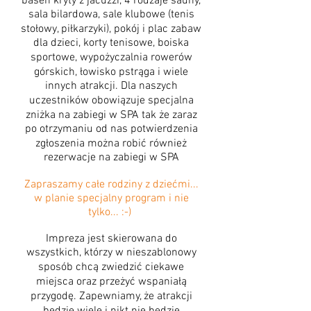
basen kryty z jacuzzi, 4 rodzaje sauny,
sala bilardowa, sale klubowe (tenis
stołowy, piłkarzyki), pokój i plac zabaw
dla dzieci, korty tenisowe, boiska
sportowe, wypożyczalnia rowerów
górskich, łowisko pstrąga i wiele
innych atrakcji. Dla naszych
uczestników obowiązuje specjalna
zniżka na zabiegi w SPA tak że zaraz
po otrzymaniu od nas potwierdzenia
zgłoszenia można robić również
rezerwacje na zabiegi w SPA
Zapraszamy całe rodziny z dziećmi...
w planie specjalny program i nie
tylko... :-)
Impreza jest skierowana do
wszystkich, którzy w nieszablonowy
sposób chcą zwiedzić ciekawe
miejsca oraz przeżyć wspaniałą
przygodę. Zapewniamy, że atrakcji