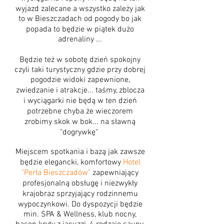
wyjazd zalecane a wszystko zależy jak
to w Bieszczadach od pogody bo jak
popada to będzie w piątek dużo
adrenaliny ...
Będzie też w sobotę dzień spokojny
czyli taki turystyczny gdzie przy dobrej
pogodzie widoki zapewnione,
zwiedzanie i atrakcje... taśmy, zblocza
i wyciągarki nie będą w ten dzień
potrzebne chyba że wieczorem
zrobimy skok w bok... na sławną
"dogrywkę"
Miejscem spotkania i bazą jak zawsze
będzie elegancki, komfortowy
Hotel
"Perła Bieszczadów"
zapewniający
profesjonalną obsługę i niezwykły
krajobraz sprzyjający rodzinnemu
wypoczynkowi. D
o dyspozycji będzie
min. SPA & Wellness, klub nocny,