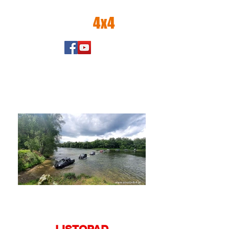
amator
4x4