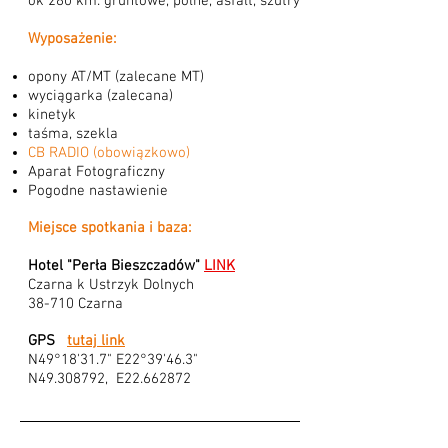
ok 280 km. gruntowe, polne, asfalt, szutry
Wyposażenie:
opony AT/MT (zalecane MT)
wyciągarka (zalecana)
kinetyk
taśma, szekla
CB RADIO (obowiązkowo)
Aparat Fotograficzny
Pogodne nastawienie
Miejsce spotkania i baza:
Hotel "Perła Bieszczadów"
LINK
Czarna k Ustrzyk Dolnych
38-710 Czarna
GPS
tutaj link
N49°18'31.7" E22°39'46.3"
N49.308792, E22.662872