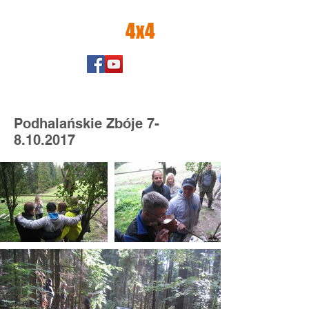
amator
4x4
Podhalańskie Zbóje
7-
8.10.2017