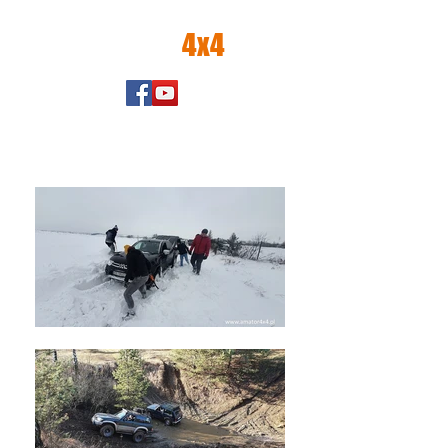
amator
4x4