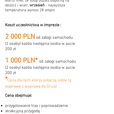
warto mieć ze sobą odzież odporną na
deszcz i wiatr.
wrzesień
- najwyższa
temperatura wynosi 28 stopni
Koszt uczestnictwa w imprezie :
2 000 PLN
od załogi samochodu
(2 osoby) każda następna osoba w aucie
200 zł
1 000 PLN
*
od załogi samochodu
(2 osoby) każ
da następna osoba w aucie
200 zł
*
Cena dla tych którzy połączą sobie tą
wyprawę z wypraw
ą do Gruzji .
Cena obejmuje:
przygotowanie tras i poprowadzenie
atrakcyjną przygodę