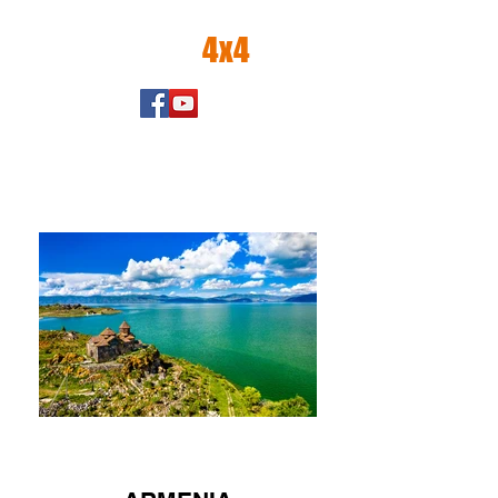
amator
4x4