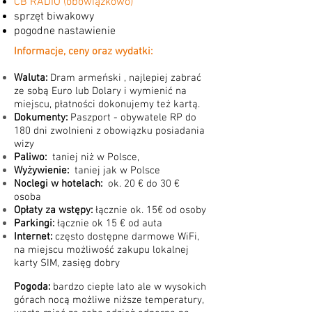
CB RADIO (obowiązkowo)
sprzęt biwakowy
pogodne nastawienie
Informacje, ceny oraz wydatki:
Waluta:
Dram armeński , najlepiej zabrać
ze sobą Euro lub Dolary i wymienić na
miejscu, płatności dokonujemy też kartą.
Dokumenty:
Paszport - obywatele RP do
180 dni zwolnieni z obowiązku posiadania
wizy
Paliwo:
taniej niż w Polsce,
Wyżywienie:
taniej jak w Polsce
Noclegi w hotelach:
ok. 20 € do 30 €
osoba
Opłaty za wstępy:
łącznie ok. 15€ od osoby
Parkingi:
łącznie ok 15 € od auta
Internet:
często dostępne darmowe WiFi,
na miejscu możliwość zakupu lokalnej
karty SIM, zasięg dobry
Pogoda:
bardzo ciepłe lato ale w wysokich
górach nocą możliwe niższe temperatury,